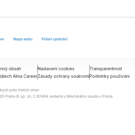
eer
Mapa webu
Právní ujednání
onný obsah
Nastavení cookies
Transparentnost
tálech Alma Career
Zásady ochrany soukromí
Podmínky používání
ých práv třetích stran
0 00 Praha 8, sp. zn. C 82484 vedená u Městského soudu v Praze.