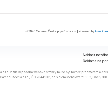
© 2026 Generali Česká pojišťovna a.s. | Powered by
Alma Car
Nahlásit nezák
Reklama na por
 s.r.o. Vizuální podoba webové stránky může být rovněž předmětem autorsk
 Career Czechia s.r.o., IČO 26441381, se sídlem Menclova 2538/2, Libeň, 18