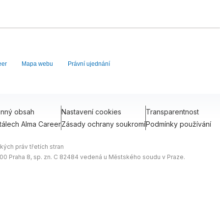
eer
Mapa webu
Právní ujednání
onný obsah
Nastavení cookies
Transparentnost
tálech Alma Career
Zásady ochrany soukromí
Podmínky používání
ých práv třetích stran
0 00 Praha 8, sp. zn. C 82484 vedená u Městského soudu v Praze.