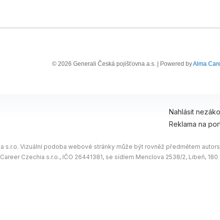
© 2026 Generali Česká pojišťovna a.s. | Powered by
Alma Car
Nahlásit nezák
Reklama na por
 s.r.o. Vizuální podoba webové stránky může být rovněž předmětem autorsk
 Career Czechia s.r.o., IČO 26441381, se sídlem Menclova 2538/2, Libeň, 18