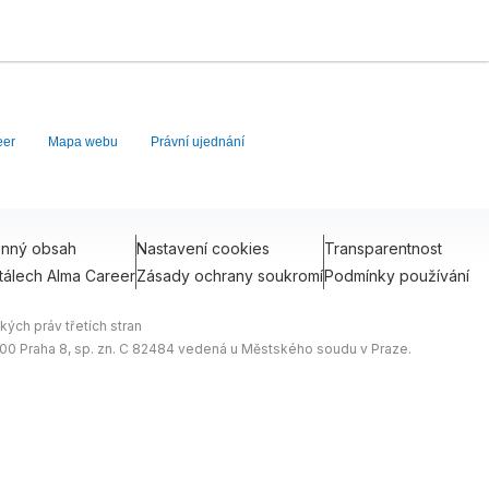
eer
Mapa webu
Právní ujednání
onný obsah
Nastavení cookies
Transparentnost
tálech Alma Career
Zásady ochrany soukromí
Podmínky používání
ých práv třetích stran
0 00 Praha 8, sp. zn. C 82484 vedená u Městského soudu v Praze.