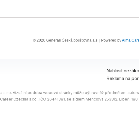
© 2026 Generali Česká pojišťovna a.s. | Powered by
Alma Car
Nahlásit nezák
Reklama na por
 s.r.o. Vizuální podoba webové stránky může být rovněž předmětem autorsk
 Career Czechia s.r.o., IČO 26441381, se sídlem Menclova 2538/2, Libeň, 18