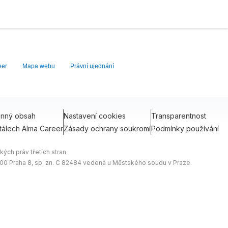
eer
Mapa webu
Právní ujednání
onný obsah
Nastavení cookies
Transparentnost
tálech Alma Career
Zásady ochrany soukromí
Podmínky používání
ých práv třetích stran
0 00 Praha 8, sp. zn. C 82484 vedená u Městského soudu v Praze.