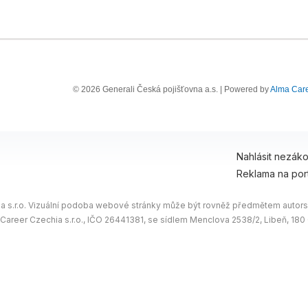
© 2026 Generali Česká pojišťovna a.s. | Powered by
Alma Car
Nahlásit nezák
Reklama na por
 s.r.o. Vizuální podoba webové stránky může být rovněž předmětem autorsk
 Career Czechia s.r.o., IČO 26441381, se sídlem Menclova 2538/2, Libeň, 18