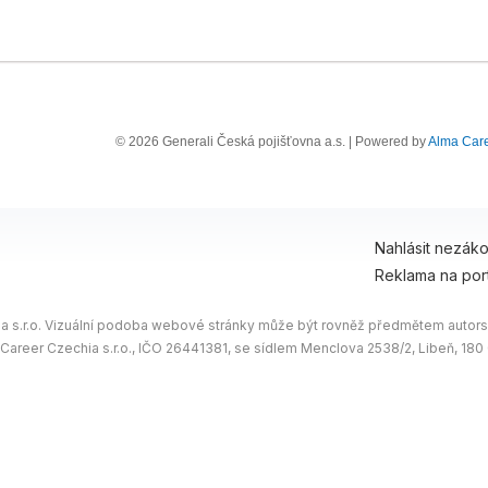
© 2026 Generali Česká pojišťovna a.s. | Powered by
Alma Car
Nahlásit nezák
Reklama na por
 s.r.o. Vizuální podoba webové stránky může být rovněž předmětem autorsk
 Career Czechia s.r.o., IČO 26441381, se sídlem Menclova 2538/2, Libeň, 18