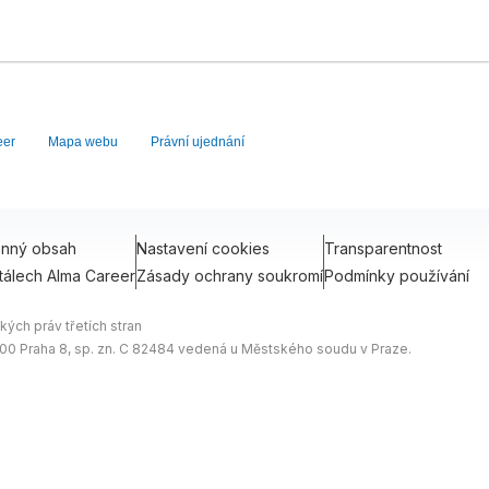
eer
Mapa webu
Právní ujednání
onný obsah
Nastavení cookies
Transparentnost
tálech Alma Career
Zásady ochrany soukromí
Podmínky používání
ých práv třetích stran
0 00 Praha 8, sp. zn. C 82484 vedená u Městského soudu v Praze.