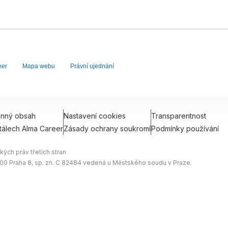
eer
Mapa webu
Právní ujednání
onný obsah
Nastavení cookies
Transparentnost
tálech Alma Career
Zásady ochrany soukromí
Podmínky používání
ých práv třetích stran
0 00 Praha 8, sp. zn. C 82484 vedená u Městského soudu v Praze.