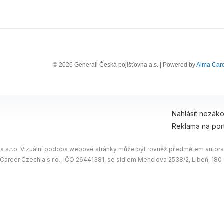
© 2026 Generali Česká pojišťovna a.s. | Powered by
Alma Car
Nahlásit nezák
Reklama na por
 s.r.o. Vizuální podoba webové stránky může být rovněž předmětem autorsk
 Career Czechia s.r.o., IČO 26441381, se sídlem Menclova 2538/2, Libeň, 18